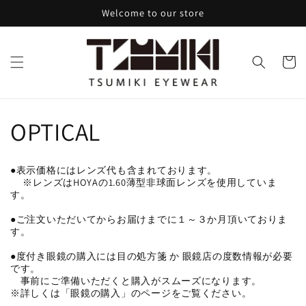
コンテ
Welcome to our store
ンツに
進む
カ
ー
ト
コ
OPTICAL
レ
●表示価格にはレンズ代も含まれております。
※レンズはHOYAの1.60薄型非球面レンズを使用していま
ク
す。
シ
●ご注文いただいてからお届けまでに１～３か月頂いておりま
す。
ョ
●度付き眼鏡の購入には目の処方箋 か 眼鏡店の度数情報が必要
です。
ン
事前にご準備いただくと購入がスムーズになります。
※詳しくは「眼鏡の購入」のページをご覧ください。