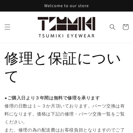
コンテ
Welcome to our store
ンツに
進む
カ
ー
ト
修理と保証につい
て
●
ご購入日より３年間は無料で修理を承ります
修理の日数は１～３か月頂いております。パーツ交換は有
料になります。価格は下記の修理・パーツ交換一覧をご覧
ください。
また、修理の為の配送費はお客様負担となりますのでご了