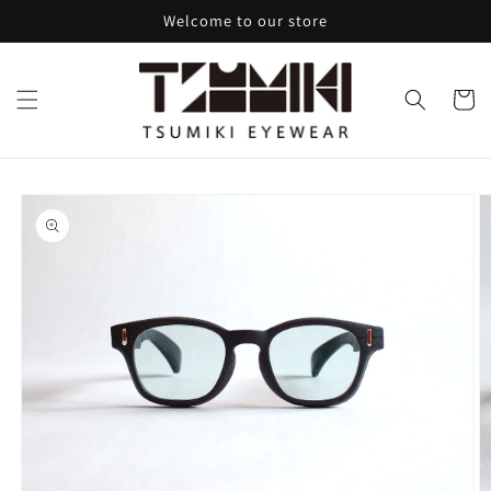
コンテ
Welcome to our store
ンツに
進む
カ
ー
ト
商品情
報にス
キップ