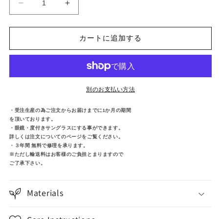
HIRO-
HIRO-
BC
BC
の
の
カートに追加する
数
数
量
量
を
を
減
増
ら
や
別のお支払い方法
す
す
・受注生産の為ご注文からお届けまでに1か月の期間
を頂いております。
・眼鏡・度付きサングラスにする事ができます。
詳しくは注文についてのページをご覧ください。
・３年間 無料で修理を承ります。
※ただし輸送料はお客様のご負担とまりますので
ご了承下さい。
Materials