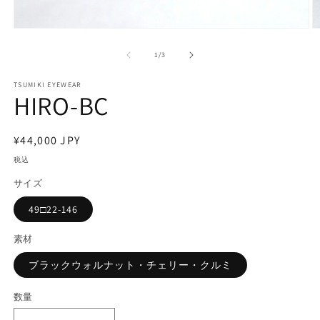
モ
ー
の
1
/
3
ダ
ル
で
TSUMIKI EYEWEAR
HIRO-BC
メ
デ
ィ
ア
通
¥44,000 JPY
(1)
(2
常
を
税込
開
価
サイズ
く
格
49□22-146
素材
ブラックウォルナット・チェリー・クルミ
数量