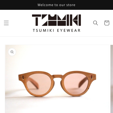
コンテ
Welcome to our store
ンツに
進む
カ
ー
ト
商品情
報にス
キップ