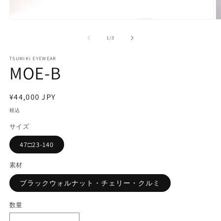
モ
ー
の
1
/
3
ダ
ル
で
TSUMIKI EYEWEAR
MOE-B
メ
デ
ィ
ア
通
¥44,000 JPY
(1)
(2
常
を
税込
開
価
サイズ
く
格
47□23-140
素材
ブラックウォルナット・チェリー・クルミ
数量