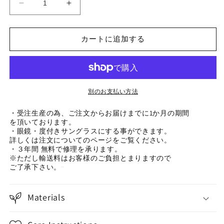
MOE-
MOE-
B
B
の
の
カートに追加する
数
数
量
量
を
を
減
増
ら
や
別のお支払い方法
す
す
・受注生産の為、ご注文からお届けまでに1か月の期間
を頂いております。
・眼鏡・度付きサングラスにする事ができます。
詳しくは注文についてのページをご覧ください。
・３年間 無料で修理を承ります。
※ただし輸送料はお客様のご負担とまりますので
ご了承下さい。
Materials